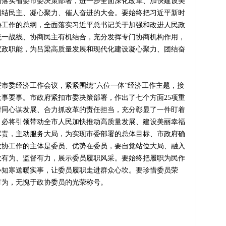
面落实省委市委决策部署，进一步全面深化改革、加快建设美
团结民主、凝心聚力、催人奋进的大会。要始终把习近平新时
协工作的总纲，全面落实习近平总书记关于加强和改进人民政
统一战线、协商民主有机结合，充分发挥专门协商机构作用，
议政职能，为吕梁高质量发展和现代化建设凝心聚力、团结奋
委经济工作会议，紧紧围绕“六位一体”经济工作主题，接
大事要事。市政府紧扣市委决策部署，作出了七个方面25项重
府同心谋发展、合力抓改革的责任担当，充分彰显了一件盯着
，必将引领带动全市人民加快推动高质量发展、建设美丽幸福
尽责，主动服务大局，为实现市委部署的总体目标、市政府确
政协工作的主体是委员、优势在委员，要自觉站位大局、融入
政有为、监督有力，展示委员履职风采。要始终把履职为民作
办知寒送暖实事，让委员履职走进群众心坎。要珍惜委员荣
有为，无愧于政协委员的光荣称号。