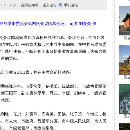
:38
来源：
吕梁新闻网
进入论坛
手机读报
届吕梁市委员会第四次会议闭幕会场。 记者 刘亮亮 摄
次会议圆满完成各项议程后胜利闭幕。会议号召，全市各级
应
团结在以习近平同志为核心的中共中央周围，在中共吕梁市委
实干践行使命，不断开创全市政协事业发展新局面，为奋力推
出新的贡献。
市长熊义志出席，并在主席台前排就座。
应
晓峰主持。市委常委、秘书长、统战部长、市政协党组副
主席王阳平，副主席薛爱平、乔云、李媛、刘晓春，一级巡视
排就座。
锋、任忠、刘晋萍、高奇英、田洪、张子梁、羊海江，担
应
委、市人大、市政府、吕梁军分区、市中级人民法院、市人民
同志，市级老领导，市政协常委。