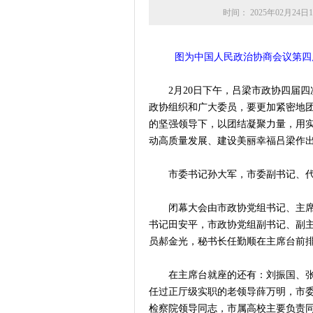
时间： 2025年02月24日13
图为中国人民政治协商会议第四
2月20日下午，吕梁市政协四届四
政协组织和广大委员，要更加紧密地
的坚强领导下，以团结凝聚力量，用
动高质量发展、建设美丽幸福吕梁作
市委书记孙大军，市委副书记、代
闭幕大会由市政协党组书记、主席乔
书记田安平，市政协党组副书记、副
员郝金光，秘书长任勤顺在主席台前
在主席台就座的还有：刘振国、张利
任过正厅级实职的老领导薛万明，市
检察院领导同志，市属高校主要负责