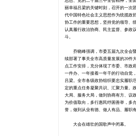
思想、党的二十届三中全会精神，全
丽幸福吕梁的关键时刻，召开的一次
代中国特色社会主义思想作为统揽政
协工作的重要思想，坚持党的领导、
认真履行政治协商、民主监督、参政
斗。
乔晓峰强调，市委五届九次全会暨市
续部署了事关全市高质量发展的20件
点工作安排，充分体现了市委、市政
一件办、一年接着一年干的行动自觉
吕梁。全市各级政协组织要忠实履职
定的重点任务凝聚共识、汇聚力量。
大局、服务大局，做到协商有方、议
为价值取向，多行惠民纾困善举，多
誉，做到从业有德、做人有品、履职
大会在雄壮的国歌声中闭幕。