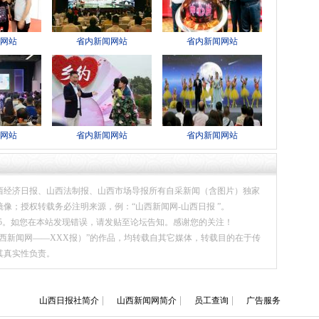
网站
省内新闻网站
省内新闻网站
网站
省内新闻网站
省内新闻网站
西经济日报、山西法制报、山西市场导报所有自采新闻（含图片）独家
像；授权转载务必注明来源，例：“山西新闻网-山西日报 ”。
485。如您在本站发现错误，请发贴至论坛告知。感谢您的关注！
新闻网——XXX报）”的作品，均转载自其它媒体，转载目的在于传
其真实性负责。
|
|
|
山西日报社简介
山西新闻网简介
员工查询
广告服务