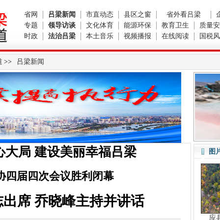
省网
吕梁新闻
市直动态
县区之窗
省外看吕梁
专题
领导访谈
文化体育
能源环保
教育卫生
质量安
时政
法治吕梁
本土音乐
视频播报
在线阅读
国税风
道
>>
吕梁新闻
心大局 建设美丽幸福吕梁
图
协四届四次会议胜利闭幕
出席 乔晓峰主持并讲话
应