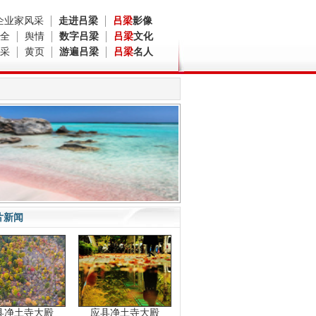
企业家风采
走进吕梁
吕梁
影像
全
舆情
数字吕梁
吕梁
文化
采
黄页
游遍吕梁
吕梁
名人
片新闻
县净土寺大殿
应县净土寺大殿