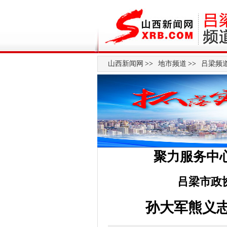
山西新闻网
>>
地市频道
>>
吕梁频
聚力服务中
吕梁市政
孙大军熊义志