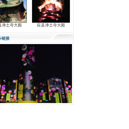
县净土寺大殿
应县净土寺大殿
务链接