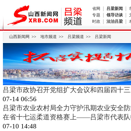
省网
吕梁新闻
专题
领导访谈
时政
法治吕梁
山西新闻网
>>
地市频道
>>
吕梁频道
>>
吕梁新闻
吕梁市政协召开党组扩大会议和四届四十三
07-14 06:56
吕梁市农业农村局全力守护汛期农业安全防
在省十七运柔道资格赛上——吕梁市代表队
07-10 14:48